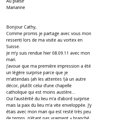
Au plaisir
Marianne
Bonjour Cathy,
Comme promis je partage avec vous mon 
ressenti lors de ma visite au vortex en 
Suisse.
Je m’y suis rendue hier 08.09.11 avec mon 
mari.
J’avoue que ma première impression a été 
un légère surprise parce que je 
m’attendais (ah les attentes !)à un autre 
décor, plutôt celui d’une chapelle 
catholique qui est moins austère…
Oui l’austérité du lieu m’a d’abord surprise 
mais la paix du lieu m’a vite enveloppée. J’y 
étais avec mon mari qui est resté très peu 
de temps, n’étant pas vraiment « branché 
» par les démarches spirituelles mais 
respectant les miennes toutefois du mieux 
qu’il le peut…