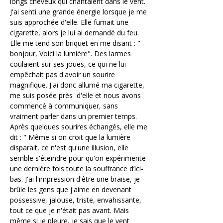
longs cheveux qui chantaient dans le vent. 
J'ai senti une grande énergie lorsque je me 
suis approchée d'elle. Elle fumait une 
cigarette, alors je lui ai demandé du feu. 
Elle me tend son briquet en me disant : " 
bonjour, Voici la lumière". Des larmes 
coulaient sur ses joues, ce qui ne lui 
empêchait pas d'avoir un sourire 
magnifique. J'ai donc allumé ma cigarette, 
me suis posée près  d'elle et nous avons 
commencé à communiquer, sans 
vraiment parler dans un premier temps. 
Après quelques sourires échangés, elle me 
dit : " Même si on croit que la lumière 
disparait, ce n'est qu'une illusion, elle 
semble s'éteindre pour qu'on expérimente 
une dernière fois toute la souffrance d’ici-
bas. J'ai l'impression d'être une braise, je 
brûle les gens que j'aime en devenant 
possessive, jalouse, triste, envahissante, 
tout ce que je n'était pas avant. Mais 
même si je pleure, je sais que le vent 