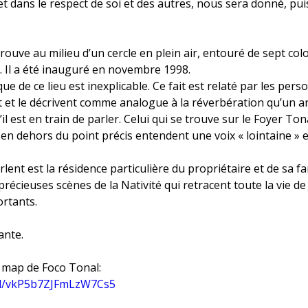
t dans le respect de soi et des autres, nous sera donné, pu
trouve au milieu d’un cercle en plein air, entouré de sept co
l. Il a été inauguré en novembre 1998.
 de ce lieu est inexplicable. Ce fait est relaté par les pers
t et le décrivent comme analogue à la réverbération qu’un a
’il est en train de parler. Celui qui se trouve sur le Foyer To
 en dehors du point précis entendent une voix « lointaine » e
rlent est la résidence particulière du propriétaire et de sa fa
précieuses scènes de la Nativité qui retracent toute la vie d
ortants.
ante.
e map de Foco Tonal:
.gl/vkP5b7ZJFmLzW7Cs5