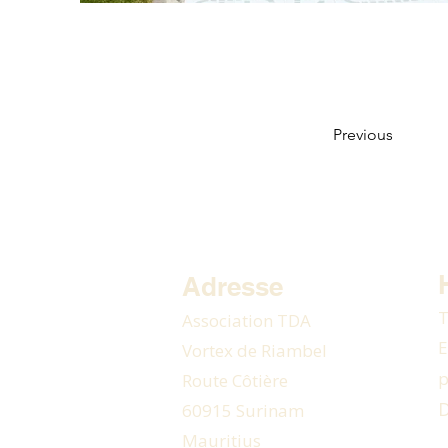
Previous
Adresse
T
Association TDA
E
Vortex de Riambel
p
Route Côtière
D
60915 Surinam
Mauritius