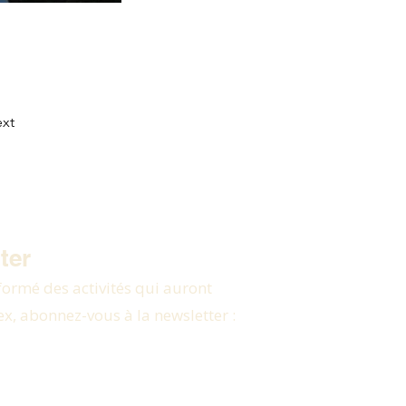
xt
ter
formé des activités qui auront
ex, abonnez-vous à la newsletter :