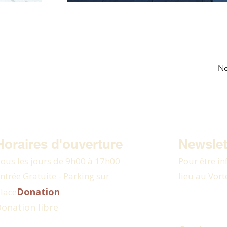
Ne
Horaires d'ouverture
Newslet
ous les jours de 9h00 à 17h00
Pour être in
ntrée Gratuite - Parking sur
lieu au Vort
Donation
lace
onation libre