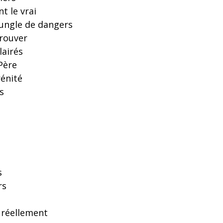
t le vrai
jungle de dangers
trouver
lairés
Père
rénité
s
s
rs
 réellement