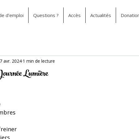
e d'emploi
Questions ?
Accès
Actualités
Donatio
7 avr. 2024
1 min de lecture
Journée Lumière
e
ombres
reiner
riers