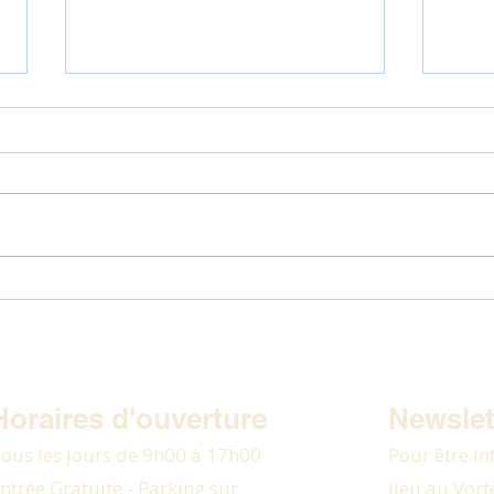
Love is my Weapon
Mobilisat
Horaires d'ouverture
Newslet
ous les jours de 9h00 à 17h00
Pour être in
ntrée Gratuite - Parking sur
lieu au Vort