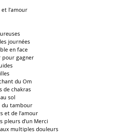
x et l’amour
oureuses
les journées
able en face
ur pour gagner
uides
lles
le chant du Om
s de chakras
au sol
ns du tambour
rs et de l’amour
s pleurs d’un Merci
aux multiples douleurs