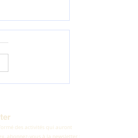
ion Générale les 21, 22 et 23 décembre 2025
ter
formé des activités qui auront
ex, abonnez-vous à la newsletter :