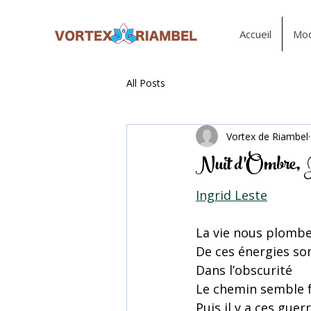
Accueil
Mod
All Posts
Vortex de Riambel
Nuit d’Ombre, 
Ingrid Leste
La vie nous plomb
De ces énergies s
Dans l’obscurité
Le chemin semble f
Puis il y a ces guer