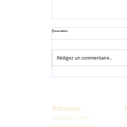
Commentaires
Rédigez un commentaire...
Soin Hautes Vibrations, à distance depuis le Vortex de
Riambel
Adresse
T
Association TDA
E
Vortex de Riambel